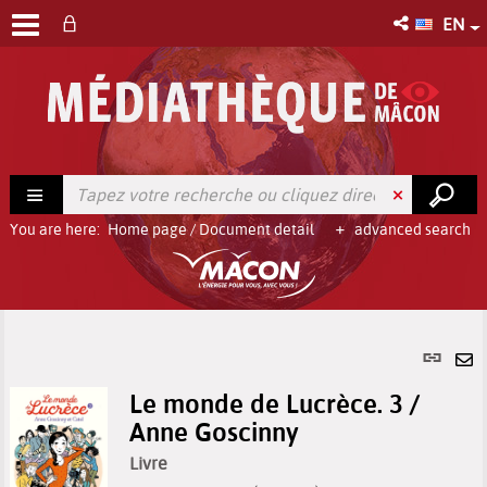
EN
You are here:
Home page
/
Document detail
advanced search
Per
link
Se
(Ne
Le monde de Lucrèce. 3 /
by
win
Anne Goscinny
em
Livre