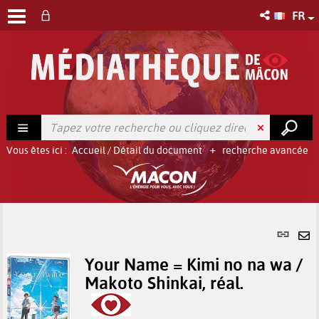
FR
Vous êtes ici :
Accueil
/
Détail du document
recherche avancée
Lien
per
En
(No
Your Name = Kimi no na wa /
pa
fenê
Makoto Shinkai, réal.
ma