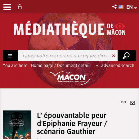
EN
You are here:
Home page
/
Document detail
advanced search
Per
link
Se
(Ne
L' épouvantable peur
by
win
d'Epiphanie Frayeur /
em
scénario Gauthier