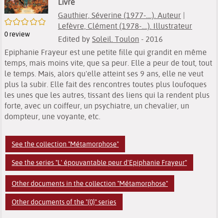
Livre
Gauthier, Séverine (1977-....). Auteur
|
/5
Lefèvre, Clément (1978-....). Illustrateur
0
review
Edited by
Soleil. Toulon
- 2016
Epiphanie Frayeur est une petite fille qui grandit en même
temps, mais moins vite, que sa peur. Elle a peur de tout, tout
le temps. Mais, alors qu'elle atteint ses 9 ans, elle ne veut
plus la subir. Elle fait des rencontres toutes plus loufoques
les unes que les autres, tissant des liens qui la rendent plus
forte, avec un coiffeur, un psychiatre, un chevalier, un
dompteur, une voyante, etc.
See the collection "Métamorphose"
See the series "L' épouvantable peur d'Epiphanie Frayeur"
Other documents in the collection "Métamorphose"
Other documents of the "(0}" series