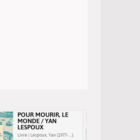
POUR MOURIR, LE
LE GR
MONDE / YAN
CATHE
LESPOUX
Livre | P
Livre | Lespoux, Yan (1977-....).
(1960-....)