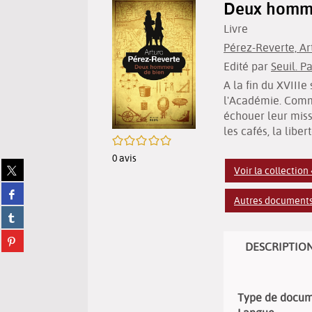
Deux hommes
Livre
Pérez-Reverte, Art
Edité par
Seuil. Pa
A la fin du XVIIIe
l'Académie. Comm
échouer leur missi
les cafés, la libert
/5
0
avis
Partager
Voir la collection
sur
Partager
twitter
Autres documents 
sur
(Nouvelle
Partager
facebook
fenêtre)
sur
(Nouvelle
Partager
tumblr
fenêtre)
DESCRIPTIO
sur
(Nouvelle
pinterest
fenêtre)
(Nouvelle
fenêtre)
Type de docu