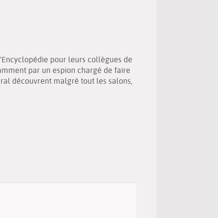
(Nouvelle
par
fenêtre)
mail
 l'Encyclopédie pour leurs collègues de
amment par un espion chargé de faire
miral découvrent malgré tout les salons,