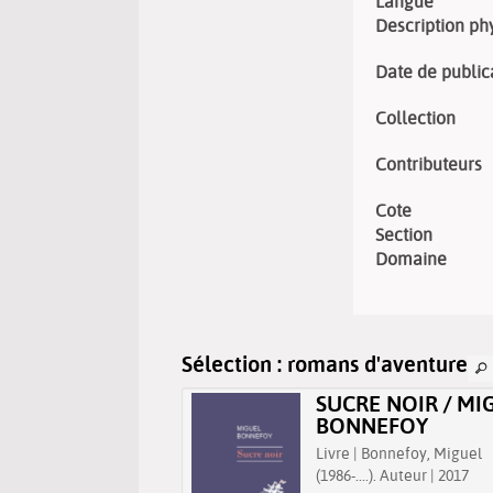
Langue
Description ph
Date de public
Collection
Contributeurs
Cote
Section
Domaine
Sélection
: romans d'aventure
SOMMET DES
SUCRE NOIR / MI
X. 1 / OEUVRE
BONNEFOY
INALE, YU...
Livre | Bonnefoy, Miguel
dessinée adultes | Baku,
(1986-....). Auteur | 2017