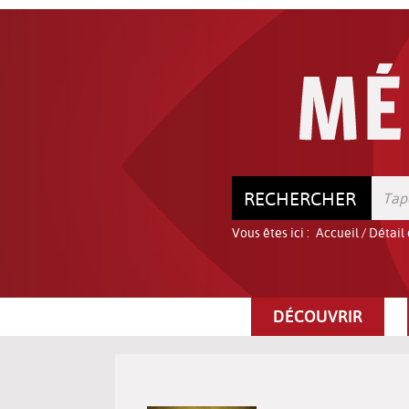
Aller
Aller
Aller
au
au
à
menu
contenu
la
recherche
RECHERCHER
Vous êtes ici :
Accueil
/
Détail
DÉCOUVRIR