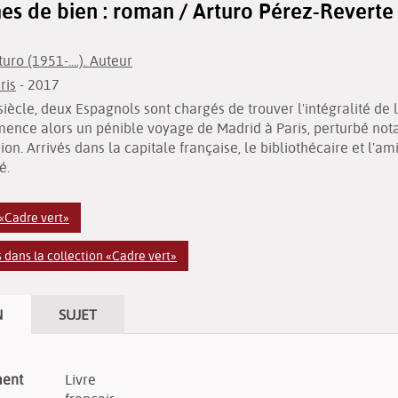
 de bien : roman / Arturo Pérez-Reverte
uro (1951-....). Auteur
ris
- 2017
 siècle, deux Espagnols sont chargés de trouver l'intégralité de
ence alors un pénible voyage de Madrid à Paris, perturbé not
on. Arrivés dans la capitale française, le bibliothécaire et l'a
é.
 «Cadre vert»
dans la collection «Cadre vert»
N
SUJET
ment
Livre