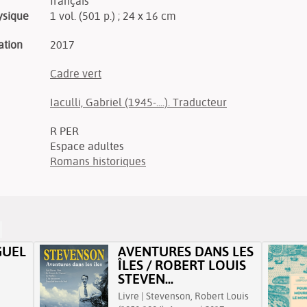
français
ysique
1 vol. (501 p.) ; 24 x 16 cm
ation
2017
Cadre vert
Iaculli, Gabriel (1945-....). Traducteur
R PER
Espace adultes
Romans historiques
GUEL
AVENTURES DANS LES
ÎLES / ROBERT LOUIS
STEVEN...
Livre | Stevenson, Robert Louis