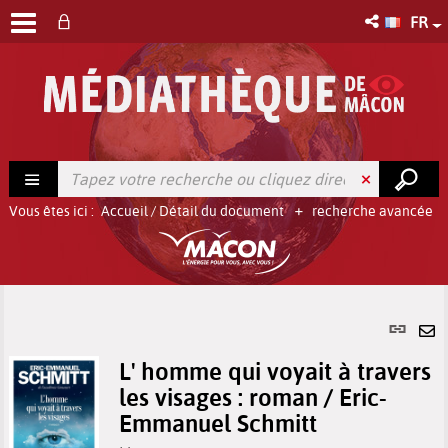
FR
Vous êtes ici :
Accueil
/
Détail du document
recherche avancée
Lien
per
En
(No
L' homme qui voyait à travers
pa
fenê
les visages : roman / Eric-
ma
Emmanuel Schmitt