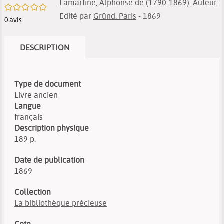
Lamartine, Alphonse de (1790-1869). Auteur
/5
Edité par
Gründ. Paris
- 1869
0
avis
DESCRIPTION
Type de document
Livre ancien
Langue
français
Description physique
189 p.
Date de publication
1869
Collection
La bibliothèque précieuse