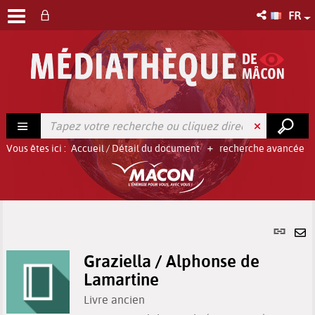
FR
Vous êtes ici :
Accueil
/
Détail du document
recherche avancée
Lien
per
En
(No
Graziella / Alphonse de
pa
fenê
Lamartine
ma
Livre ancien