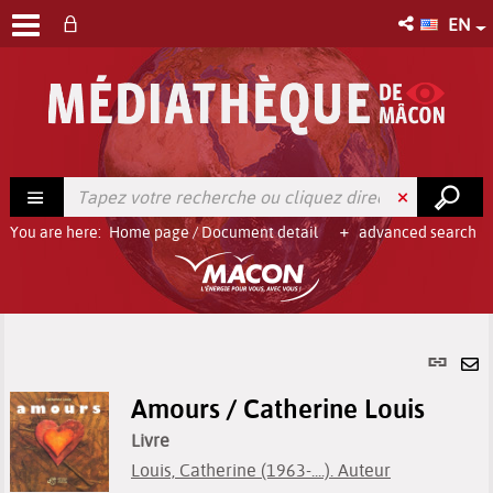
EN
You are here:
Home page
/
Document detail
advanced search
Per
link
Se
(Ne
Amours / Catherine Louis
by
win
em
Livre
Louis, Catherine (1963-....). Auteur