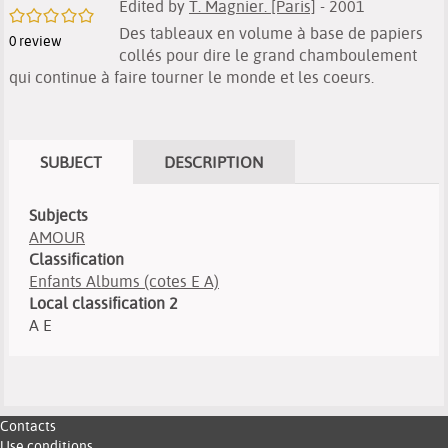
Edited by
T. Magnier. [Paris]
- 2001
/5
Des tableaux en volume à base de papiers
0
review
collés pour dire le grand chamboulement
qui continue à faire tourner le monde et les coeurs.
SUBJECT
DESCRIPTION
Subjects
AMOUR
Classification
Enfants Albums (cotes E A)
Local classification 2
A E
Contacts
Use conditions