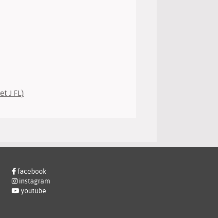
et J FL)
facebook
instagram
youtube