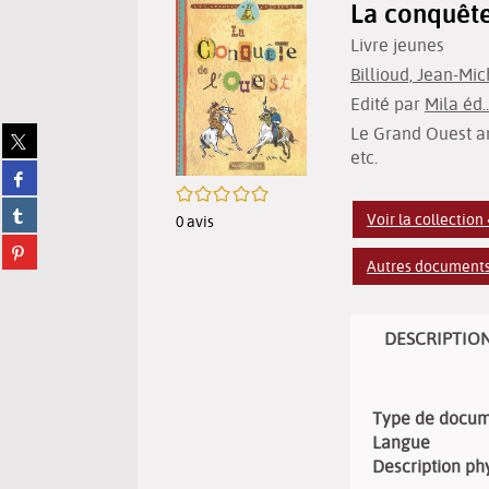
La conquête 
Livre jeunes
Billioud, Jean-Mich
Edité par
Mila éd..
Le Grand Ouest am
Partager
sur
etc.
Partager
twitter
/5
sur
(Nouvelle
Partager
facebook
Voir la collection
fenêtre)
0
avis
sur
(Nouvelle
Partager
tumblr
fenêtre)
Autres documents 
sur
(Nouvelle
pinterest
fenêtre)
(Nouvelle
fenêtre)
DESCRIPTIO
Type de docu
Langue
Description ph