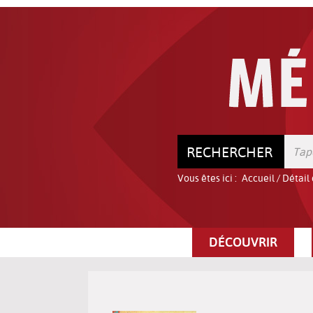
Aller
Aller
Aller
au
au
à
menu
contenu
la
recherche
RECHERCHER
Vous êtes ici :
Accueil
/
Détail
DÉCOUVRIR