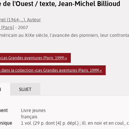
de l'Ouest / texte, Jean-Michel Billioud
el (1964-....). Auteur
 [Paris]
- 2007
éricain au XIXe siècle, l'avancée des pionniers, leur confronta
 «Les Grandes aventures (Paris. 1999).»
dans la collection «Les Grandes aventures (Paris. 1999).»
N
SUJET
ment
Livre jeunes
français
ysique
1 vol. (29 p. dont [4] p. dépl.) ; ill. en noir et en coul., 