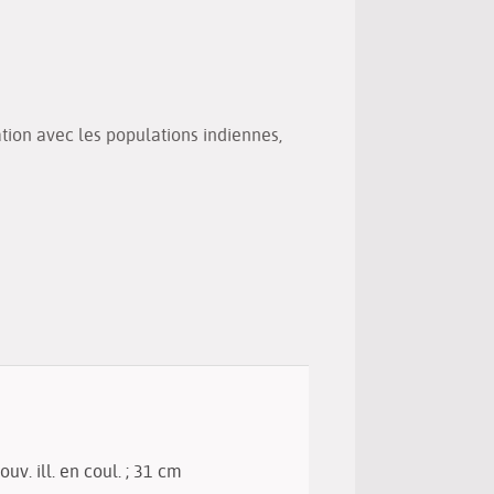
(Nouvelle
par
fenêtre)
mail
tion avec les populations indiennes,
couv. ill. en coul. ; 31 cm