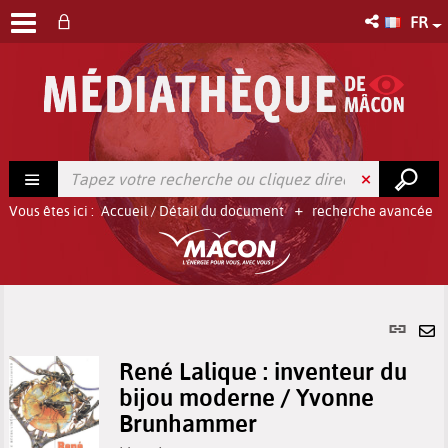
FR
Vous êtes ici :
Accueil
/
Détail du document
recherche avancée
Lien
per
En
(No
René Lalique : inventeur du
pa
fenê
bijou moderne / Yvonne
ma
Brunhammer