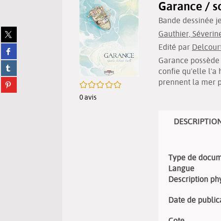
Garance / s
Bande dessinée j
Partager
Gauthier, Séverine 
sur
Edité par
Delcourt
Partager
twitter
sur
Garance possède l
(Nouvelle
Partager
facebook
fenêtre)
confie qu'elle l'a
sur
(Nouvelle
Partager
prennent la mer po
/5
tumblr
fenêtre)
sur
(Nouvelle
0
avis
pinterest
fenêtre)
(Nouvelle
fenêtre)
DESCRIPTIO
Type de docu
Langue
Description ph
Date de public
Cote