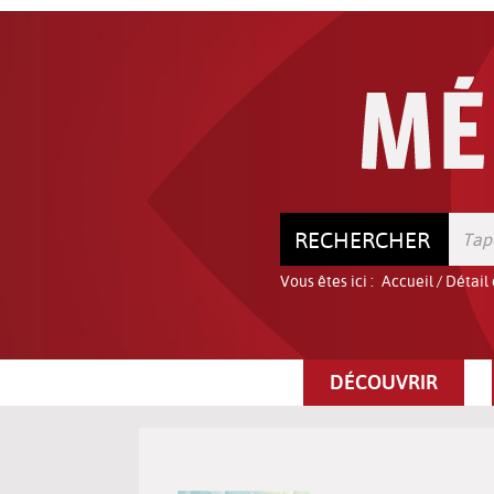
Aller
Aller
Aller
au
au
à
menu
contenu
la
recherche
RECHERCHER
Vous êtes ici :
Accueil
/
Détail
DÉCOUVRIR