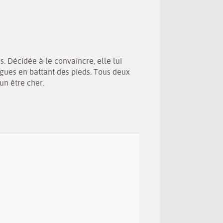
(Nouvelle
par
fenêtre)
mail
. Décidée à le convaincre, elle lui
 vagues en battant des pieds. Tous deux
un être cher.