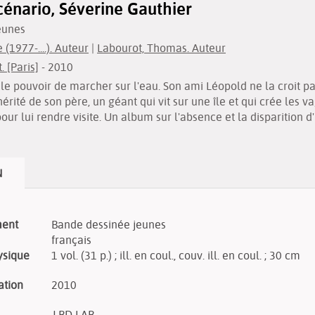
cénario, Séverine Gauthier
eunes
(1977-....). Auteur
|
Labourot, Thomas. Auteur
. [Paris]
- 2010
e pouvoir de marcher sur l'eau. Son ami Léopold ne la croit pas
 hérité de son père, un géant qui vit sur une île et qui crée les
ur lui rendre visite. Un album sur l'absence et la disparition d'
N
ment
Bande dessinée jeunes
français
ysique
1 vol. (31 p.) ; ill. en coul., couv. ill. en coul. ; 30 cm
ation
2010
J BD LAB