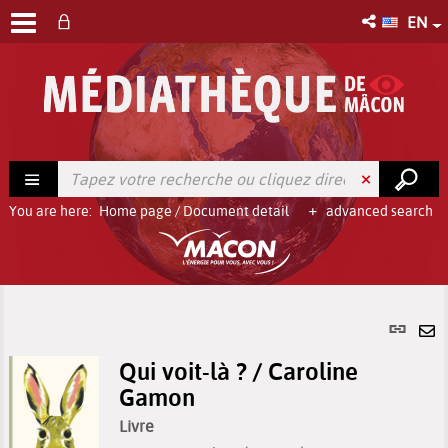
EN
You are here:
Home page
/
Document detail
advanced search
Per
link
Se
(Ne
Qui voit-là ? / Caroline
by
win
Gamon
em
Livre