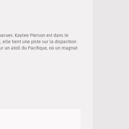
(Nouvelle
par
fenêtre)
mail
parues. Kaylee Pierson est dans le
lle tient une piste sur la disparition
ur un atoll du Pacifique, où un magnat