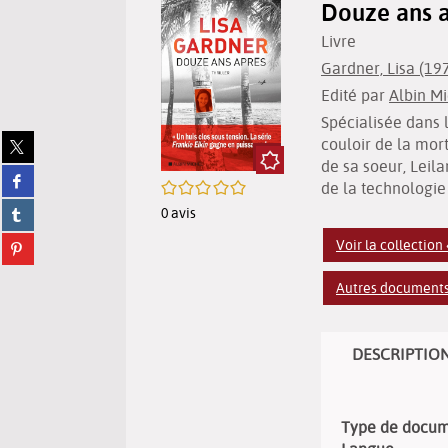
Douze ans a
Livre
Gardner, Lisa (1972
Edité par
Albin Mi
Spécialisée dans 
Partager
couloir de la mor
sur
de sa soeur, Leil
Partager
twitter
/5
de la technologie 
sur
(Nouvelle
Partager
0
avis
facebook
fenêtre)
sur
(Nouvelle
Partager
Voir la collection 
tumblr
fenêtre)
sur
(Nouvelle
pinterest
fenêtre)
Autres documents 
(Nouvelle
fenêtre)
DESCRIPTIO
Type de docu