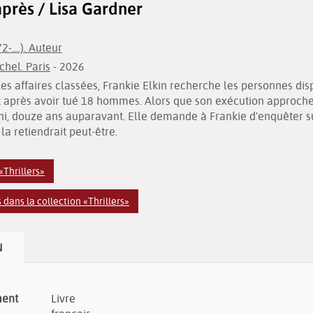
près / Lisa Gardner
-....). Auteur
chel. Paris
- 2026
les affaires classées, Frankie Elkin recherche les personnes dis
t après avoir tué 18 hommes. Alors que son exécution approche, e
ani, douze ans auparavant. Elle demande à Frankie d'enquêter s
la retiendrait peut-être.
«Thrillers»
dans la collection «Thrillers»
N
ment
Livre