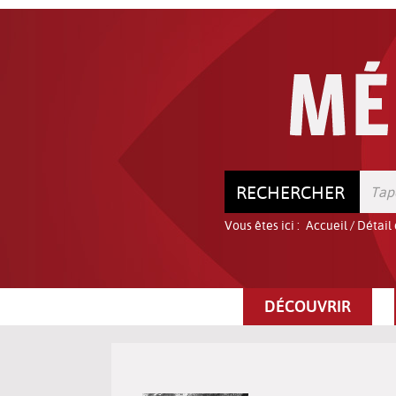
Aller
Aller
Aller
au
au
à
menu
contenu
la
recherche
RECHERCHER
Vous êtes ici :
Accueil
/
Détail
DÉCOUVRIR