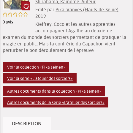
Shirahama, Kamome. Auteur
Edité par
Pika. Vanves (Hauts-de-Seine)
-
/5
2019
0
avis
Kieffrey, Coco et les autres apprenties
accompagnent Agathe au deuxième
examen du monde des sorciers permettant de pratiquer la
magie en public. Mais la confrérie du Capuchon vient
perturber le bon déroulement de l'épreuve.
Voir la collection «Pika seinen»
Voir la série «L'atelier des sorciers»
Autres documents dans la collection «Pika seinen»
Autres documents de la série «L'atelier des sorciers»
DESCRIPTION