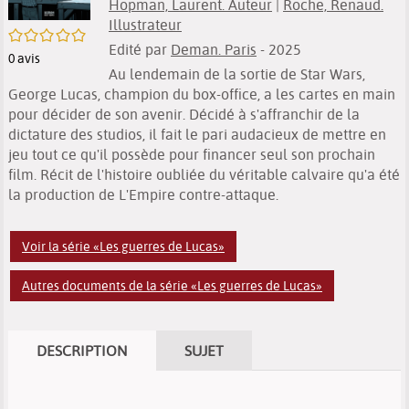
Hopman, Laurent. Auteur
|
Roche, Renaud.
Illustrateur
/5
Edité par
Deman. Paris
- 2025
0
avis
Au lendemain de la sortie de Star Wars,
George Lucas, champion du box-office, a les cartes en main
pour décider de son avenir. Décidé à s'affranchir de la
dictature des studios, il fait le pari audacieux de mettre en
jeu tout ce qu'il possède pour financer seul son prochain
film. Récit de l'histoire oubliée du véritable calvaire qu'a été
la production de L'Empire contre-attaque.
Voir la série «Les guerres de Lucas»
Autres documents de la série «Les guerres de Lucas»
DESCRIPTION
SUJET