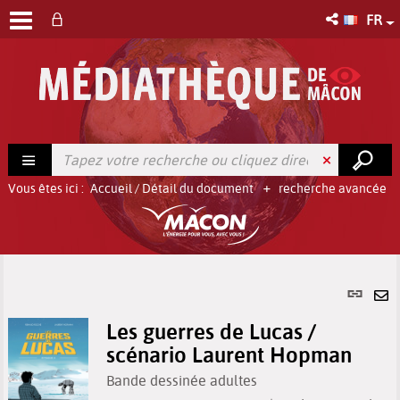
FR
Vous êtes ici :
Accueil
/
Détail du document
recherche avancée
Lien
per
En
(No
Les guerres de Lucas /
pa
fenê
scénario Laurent Hopman
ma
Bande dessinée adultes