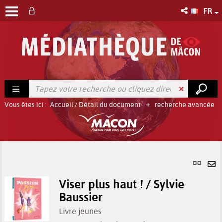
FR
Vous êtes ici :
Accueil
/
Détail du document
recherche avancée
Lien
per
En
(No
Viser plus haut ! / Sylvie
pa
fenê
Baussier
ma
Livre jeunes