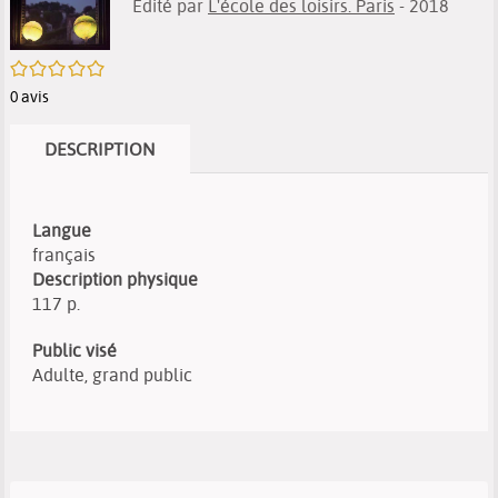
Edité par
L'école des loisirs. Paris
- 2018
/5
0
avis
DESCRIPTION
Langue
français
Description physique
117 p.
Public visé
Adulte, grand public