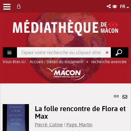
FR
Vous êtes ici :
Accueil
/
Détail du document
recherche avancée
Lien
per
En
(No
La folle rencontre de Flora et
pa
fenê
Max
ma
Pierré, Coline
|
Page, Martin