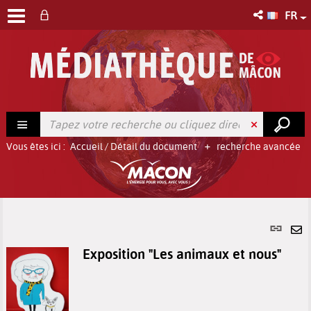
FR
Vous êtes ici :
Accueil
/
Détail du document
recherche avancée
Lien
per
En
Exposition "Les animaux et nous"
(No
pa
fenê
ma