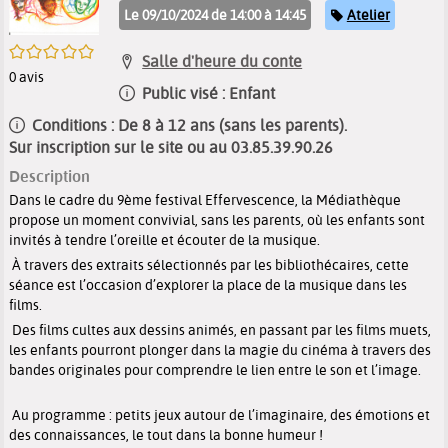
Catégorie
Le 09/10/2024 de 14:00 à 14:45
Atelier
/5
Salle d'heure du conte
0
avis
Public visé :
Enfant
Conditions :
De 8 à 12 ans (sans les parents).
Sur inscription sur le site ou au 03.85.39.90.26
Description
Dans le cadre du 9ème festival Effervescence, la Médiathèque
propose un moment convivial, sans les parents, où les enfants sont
invités à tendre l’oreille et écouter de la musique.
À travers des extraits sélectionnés par les bibliothécaires, cette
séance est l’occasion d’explorer la place de la musique dans les
films.
Des films cultes aux dessins animés, en passant par les films muets,
les enfants pourront plonger dans la magie du cinéma à travers des
bandes originales
pour comprendre le lien entre le son et l’image.
Au programme :
petits jeux autour de l’imaginaire, des émotions et
des connaissances, le tout dans la bonne humeur !