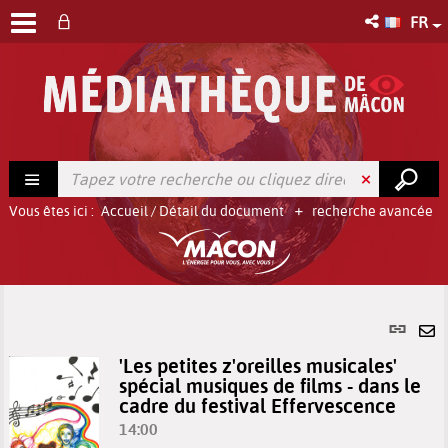
FR
Vous êtes ici :
Accueil
/
Détail du document
recherche avancée
Lien
per
En
'Les petites z'oreilles musicales'
(No
pa
spécial musiques de films - dans le
fenê
ma
cadre du festival Effervescence
14:00