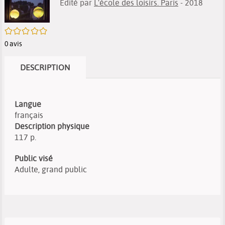
Edité par
L'école des loisirs. Paris
- 2018
/5
0
avis
DESCRIPTION
Langue
français
Description physique
117 p.
Public visé
Adulte, grand public