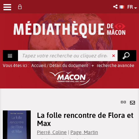
FR
Vous êtes ici :
Accueil
/
Détail du document
recherche avancée
Lien
per
En
(No
La folle rencontre de Flora et
pa
fenê
Max
ma
Pierré, Coline
|
Page, Martin