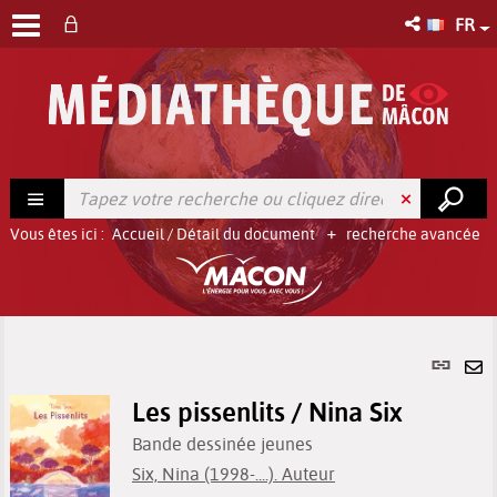
FR
Vous êtes ici :
Accueil
/
Détail du document
recherche avancée
Lien
per
En
(No
Les pissenlits / Nina Six
pa
fenê
ma
Bande dessinée jeunes
Six, Nina (1998-....). Auteur