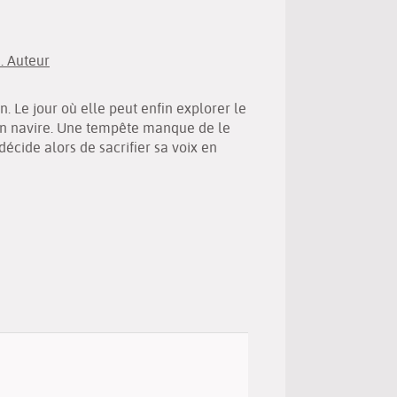
(New
by
window)
email
. Auteur
n. Le jour où elle peut enfin explorer le
on navire. Une tempête manque de le
écide alors de sacrifier sa voix en