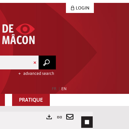
LOGIN
advanced search
FR
EN
PRATIQUE
Permanent
link
Send
Exports