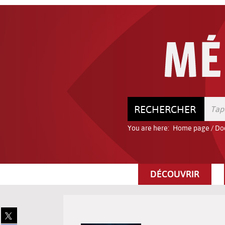
Go
Go
Go
to
to
to
the
the
the
menu
content
search
RECHERCHER
You are here:
Home page
/
Do
DÉCOUVRIR
Share
on