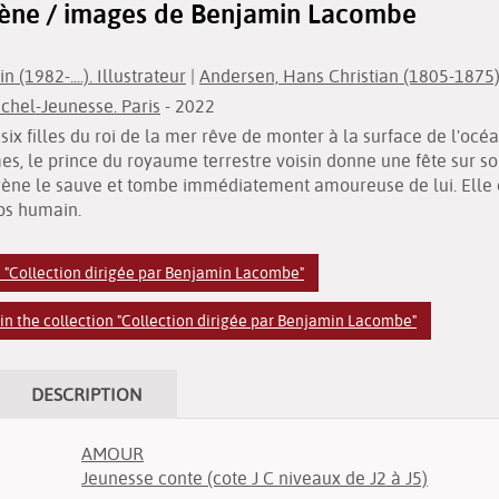
irène / images de Benjamin Lacombe
(1982-....). Illustrateur
|
Andersen, Hans Christian (1805-1875)
ichel-Jeunesse. Paris
- 2022
six filles du roi de la mer rêve de monter à la surface de l'océa
, le prince du royaume terrestre voisin donne une fête sur s
sirène le sauve et tombe immédiatement amoureuse de lui. Elle d
ps humain.
n "Collection dirigée par Benjamin Lacombe"
n the collection "Collection dirigée par Benjamin Lacombe"
DESCRIPTION
AMOUR
Jeunesse conte (cote J C niveaux de J2 à J5)