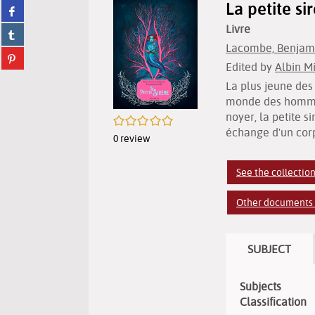
La petite s
Share
twitter
on
(New
Livre
Share
facebook
window)
on
Lacombe, Benjamin 
(New
Share
tumblr
window)
Edited by
Albin M
on
(New
pinterest
La plus jeune des 
window)
(New
monde des hommes
window)
noyer, la petite 
/5
échange d'un cor
0
review
See the collectio
Other documents i
SUBJECT
Subjects
Classification