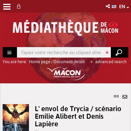
EN
You are here:
Home page
/
Document detail
advanced search
Per
link
Se
(Ne
L' envol de Trycia / scénario
by
win
Emilie Alibert et Denis
em
Lapière