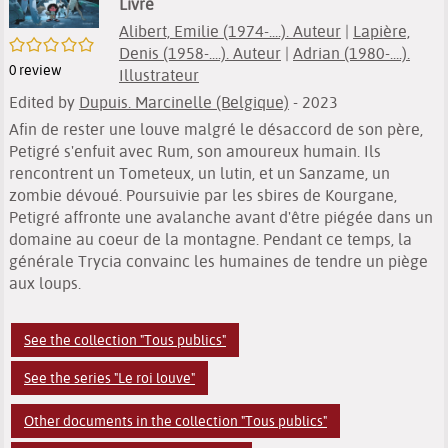
Livre
Alibert, Emilie (1974-....). Auteur
|
Lapière,
/5
Denis (1958-....). Auteur
|
Adrian (1980-....).
0
review
Illustrateur
Edited by
Dupuis. Marcinelle (Belgique)
- 2023
Afin de rester une louve malgré le désaccord de son père,
Petigré s'enfuit avec Rum, son amoureux humain. Ils
rencontrent un Tometeux, un lutin, et un Sanzame, un
zombie dévoué. Poursuivie par les sbires de Kourgane,
Petigré affronte une avalanche avant d'être piégée dans un
domaine au coeur de la montagne. Pendant ce temps, la
générale Trycia convainc les humaines de tendre un piège
aux loups.
See the collection "Tous publics"
See the series "Le roi louve"
Other documents in the collection "Tous publics"