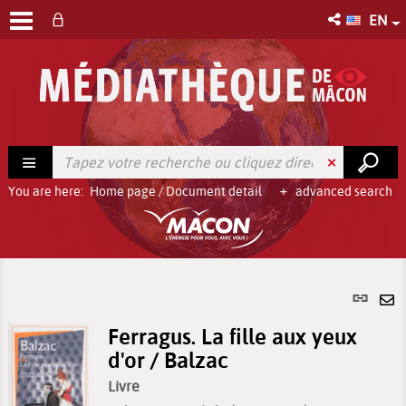
EN
You are here:
Home page
/
Document detail
advanced search
Per
link
Se
(Ne
Ferragus. La fille aux yeux
by
win
d'or / Balzac
em
Livre