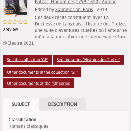
Balzac, Honoré de (1799-1850). Auteur
Edited by
Flammarion. Paris
- 2014
Ces deux récits constituent, avec La
/5
Duchesse de Langeais, l'Histoire des Treize,
0
review
une suite d'aventures cruelles où l'amour se
mêle à la mort. Avec une interview de Claro.
@Electre 2021
See the collection "GF"
See the series "Histoire des Treize"
Other documents in the collection "GF"
Other documents of the "(0}" series
SUBJECT
DESCRIPTION
Classification
Romans classiques