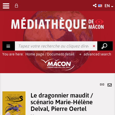
EN
You are here:
Home page
/
Document detail
advanced search
Per
link
Se
(Ne
Le dragonnier maudit /
by
win
scénario Marie-Hélène
em
Delval, Pierre Oertel