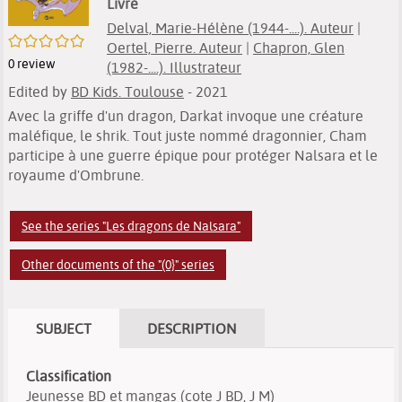
Livre
Delval, Marie-Hélène (1944-....). Auteur
|
/5
Oertel, Pierre. Auteur
|
Chapron, Glen
0
review
(1982-....). Illustrateur
Edited by
BD Kids. Toulouse
- 2021
Avec la griffe d'un dragon, Darkat invoque une créature
maléfique, le shrik. Tout juste nommé dragonnier, Cham
participe à une guerre épique pour protéger Nalsara et le
royaume d'Ombrune.
See the series "Les dragons de Nalsara"
Other documents of the "(0}" series
SUBJECT
DESCRIPTION
Classification
Jeunesse BD et mangas (cote J BD, J M)