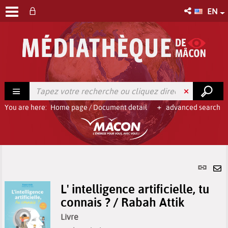
EN
You are here:
Home page
/
Document detail
advanced search
Per
link
Se
(Ne
L' intelligence artificielle, tu
by
win
connais ? / Rabah Attik
em
Livre