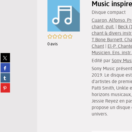
Music inspir
Disque compact
Cuaron, Alfonso. P
chant, guit.
|
Beck (
chant & divers ins
/5
T.Bone Burnett. Ch
0
avis
Chant
|
El-P. Chant
Musicien. Ens. instr.
Partager
Edité par
Sony Mus
sur
Partager
twitter
Sony Music présent
sur
(Nouvelle
2019. Le disque es
Partager
facebook
fenêtre)
d'artistes de premie
sur
(Nouvelle
Partager
Patti Smith, Unkle e
tumblr
fenêtre)
sur
(Nouvelle
horizons musicaux, 
pinterest
fenêtre)
Jessie Reyez en pas
(Nouvelle
propose un disque 
fenêtre)
univers.