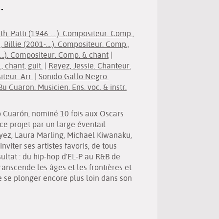
.
(Nouvelle
par
fenêtre)
mail
th, Patti (1946-....). Compositeur. Comp.,
h, Billie (2001-....). Compositeur. Comp.,
...). Compositeur. Comp. & chant
|
 chant, guit.
|
Reyez, Jessie. Chanteur.
teur. Arr.
|
Sonido Gallo Negro.
Bu Cuaron. Musicien. Ens. voc. & instr.
o Cuarón, nominé 10 fois aux Oscars
e projet par un large éventail
 Reyez, Laura Marling, Michael Kiwanaku,
nviter ses artistes favoris, de tous
ultat : du hip-hop d'EL-P au R&B de
transcende les âges et les frontières et
 se plonger encore plus loin dans son