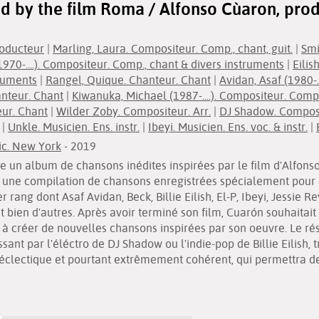
ed by the film Roma / Alfonso Cùaron, prod
roducteur
|
Marling, Laura. Compositeur. Comp., chant, guit.
|
Smi
1970-....). Compositeur. Comp., chant & divers instruments
|
Eilis
truments
|
Rangel, Quique. Chanteur. Chant
|
Avidan, Asaf (1980-.
anteur. Chant
|
Kiwanuka, Michael (1987-....). Compositeur. Comp.,
eur. Chant
|
Wilder Zoby. Compositeur. Arr.
|
DJ Shadow. Composi
|
Unkle. Musicien. Ens. instr.
|
Ibeyi. Musicien. Ens. voc. & instr.
|
ic. New York
- 2019
e un album de chansons inédites inspirées par le film d'Alfons
t une compilation de chansons enregistrées spécialement pour c
r rang dont Asaf Avidan, Beck, Billie Eilish, El-P, Ibeyi, Jessie
t bien d'autres. Après avoir terminé son film, Cuarón souhaitait i
à créer de nouvelles chansons inspirées par son oeuvre. Le rés
sant par l'éléctro de DJ Shadow ou l'indie-pop de Billie Eilish, 
éclectique et pourtant extrêmement cohérent, qui permettra de