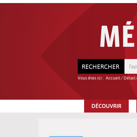
Aller
Aller
Aller
au
au
à
menu
contenu
la
recherche
RECHERCHER
Vous êtes ici :
Accueil
/
Détail
DÉCOUVRIR