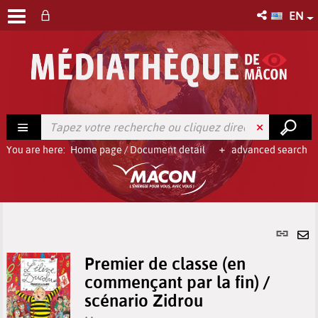
EN
You are here:
Home page
/
Document detail
advanced search
Per
link
Se
(Ne
Premier de classe (en
by
win
commençant par la fin) /
em
scénario Zidrou