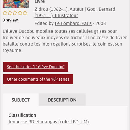
Livre
Zidrou (1962-....). Auteur
|
Godi, Bernard
/5
(1951-....). Illustrateur
0
review
Edited by
Le Lombard. Paris
- 2008
L'élève Ducobu mobilise toutes ses cellules grises pour
trouver de nouveaux moyens de tricher. Il ne cesse de livrer
bataille contre les interrogations-surprises, le coin est son
royaume.
See the series "L' élève Ducobu"
Other documents of the "(0}" series
SUBJECT
DESCRIPTION
Classification
Jeunesse BD et mangas (cote J BD, J M)