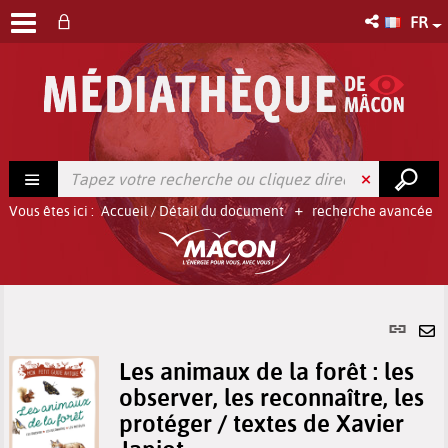
FR
Vous êtes ici :
Accueil
/
Détail du document
recherche avancée
Lien
per
En
(No
Les animaux de la forêt : les
pa
fenê
observer, les reconnaître, les
ma
protéger / textes de Xavier