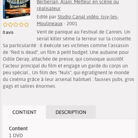
Berberian, Alain. Metteur en scène ou
réalisateur
Edité par
Studio Canal vidéo. Issy-les-
Moulineaux
- 2001
/5
Vent de panique au Festival de Cannes. Un
0
avis
serial killer sème la terreur sur la croisette.
Sa particularité : il éxécute ses victimes comme l'assassin
de "Red is dead", un film à petit budget. Une aubaine pour
Odile Deray, attachée de presse, qui convoque aussitôt
l'acteur principal du film et engage un garde du corps un
peu spécial... Un film des "Nuls", qui égratignent le monde
du cinéma grâce à leur arsenal habituel : fausses pubs, gros
gags et satires énormes.
CONTIENT
DESCRIPTION
Contient
1 DVD