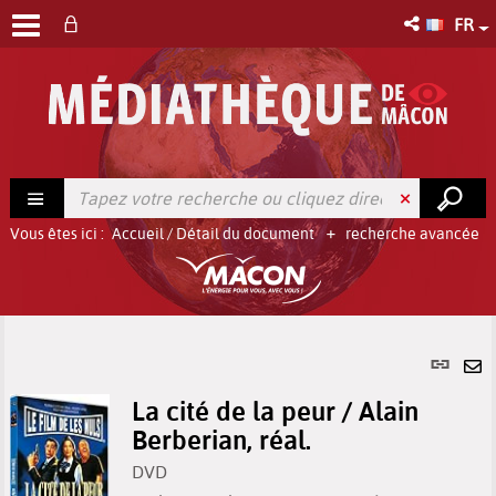
FR
Vous êtes ici :
Accueil
/
Détail du document
recherche avancée
Lien
per
En
(No
La cité de la peur / Alain
pa
fenê
Berberian, réal.
ma
DVD