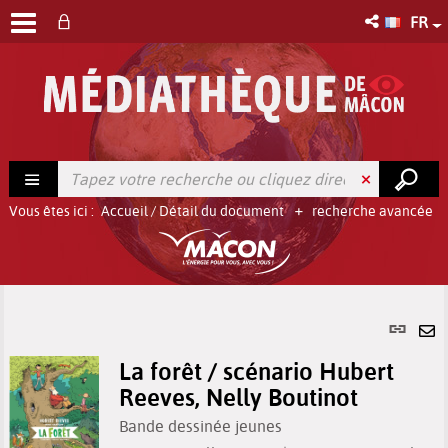
FR
Vous êtes ici :
Accueil
/
Détail du document
recherche avancée
Lien
per
En
(No
La forêt / scénario Hubert
pa
fenê
Reeves, Nelly Boutinot
ma
Bande dessinée jeunes