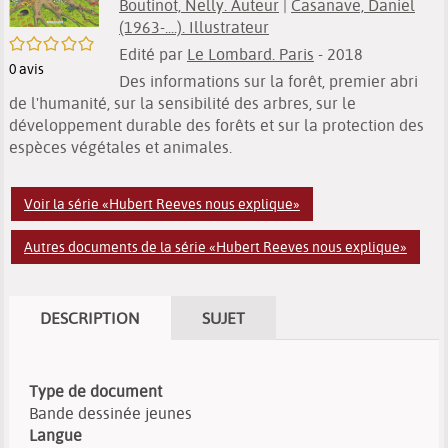
Boutinot, Nelly. Auteur
|
Casanave, Daniel
(1963-....). Illustrateur
/5
Edité par
Le Lombard. Paris
- 2018
0
avis
Des informations sur la forêt, premier abri
de l'humanité, sur la sensibilité des arbres, sur le
développement durable des forêts et sur la protection des
espèces végétales et animales.
Voir la série «Hubert Reeves nous explique»
Autres documents de la série «Hubert Reeves nous explique»
DESCRIPTION
SUJET
Type de document
Bande dessinée jeunes
Langue