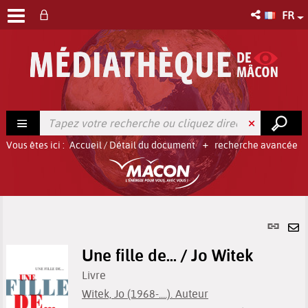
FR
Vous êtes ici :
Accueil
/
Détail du document
recherche avancée
Lien
per
En
(No
Une fille de... / Jo Witek
pa
fenê
ma
Livre
Witek, Jo (1968-....). Auteur