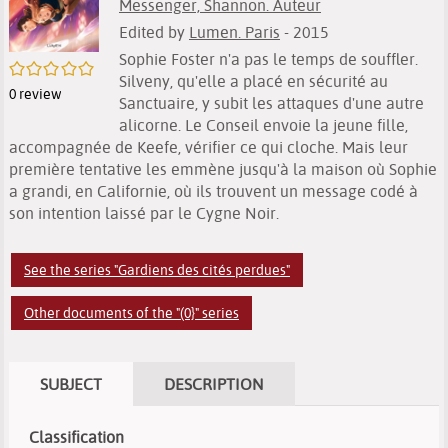
Messenger, Shannon. Auteur
Edited by
Lumen. Paris
- 2015
Sophie Foster n'a pas le temps de souffler.
/5
Silveny, qu'elle a placé en sécurité au
0
review
Sanctuaire, y subit les attaques d'une autre
alicorne. Le Conseil envoie la jeune fille,
accompagnée de Keefe, vérifier ce qui cloche. Mais leur
première tentative les emmène jusqu'à la maison où Sophie
a grandi, en Californie, où ils trouvent un message codé à
son intention laissé par le Cygne Noir.
See the series "Gardiens des cités perdues"
Other documents of the "(0}" series
SUBJECT
DESCRIPTION
Classification