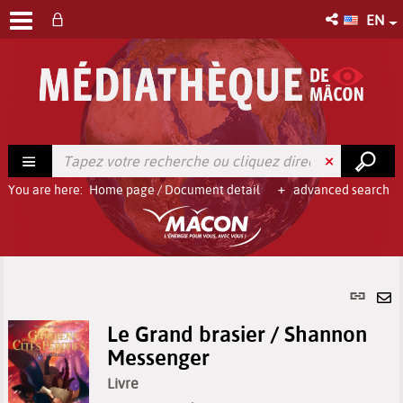
EN
You are here:
Home page
/
Document detail
advanced search
Per
link
Se
(Ne
Le Grand brasier / Shannon
by
win
Messenger
em
Livre