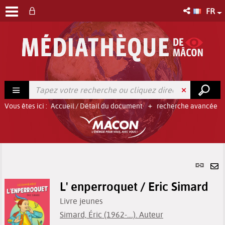
FR
Vous êtes ici :
Accueil
/
Détail du document
recherche avancée
Lien
per
En
(No
L' enperroquet / Eric Simard
pa
fenê
ma
Livre jeunes
Simard, Éric (1962-....). Auteur