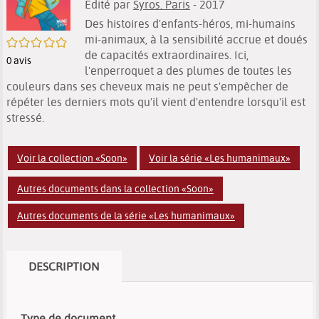
Edité par
Syros. Paris
- 2017
Des histoires d'enfants-héros, mi-humains
mi-animaux, à la sensibilité accrue et doués
/5
de capacités extraordinaires. Ici,
0
avis
l'enperroquet a des plumes de toutes les
couleurs dans ses cheveux mais ne peut s'empêcher de
répéter les derniers mots qu'il vient d'entendre lorsqu'il est
stressé.
Voir la collection «Soon»
Voir la série «Les humanimaux»
Autres documents dans la collection «Soon»
Autres documents de la série «Les humanimaux»
DESCRIPTION
Type de document