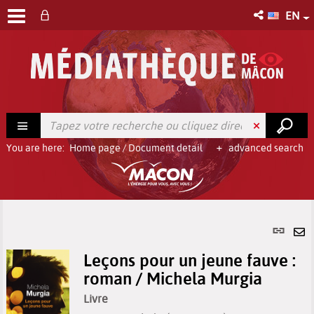
EN
You are here:
Home page
/
Document detail
advanced search
Per
link
Se
(Ne
Leçons pour un jeune fauve :
by
win
roman / Michela Murgia
em
Livre