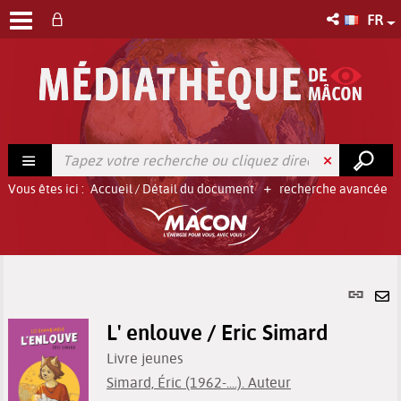
FR
Vous êtes ici :
Accueil
/
Détail du document
recherche avancée
Lien
per
En
(No
L' enlouve / Eric Simard
pa
fenê
ma
Livre jeunes
Simard, Éric (1962-....). Auteur