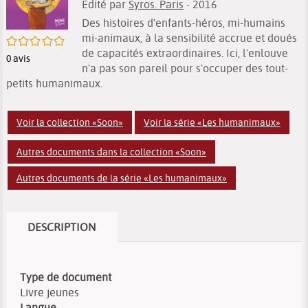
Edité par
Syros. Paris
- 2016
Des histoires d'enfants-héros, mi-humains
mi-animaux, à la sensibilité accrue et doués
/5
de capacités extraordinaires. Ici, l'enlouve
0
avis
n'a pas son pareil pour s'occuper des tout-
petits humanimaux.
Voir la collection «Soon»
Voir la série «Les humanimaux»
Autres documents dans la collection «Soon»
Autres documents de la série «Les humanimaux»
DESCRIPTION
Type de document
Livre jeunes
Langue