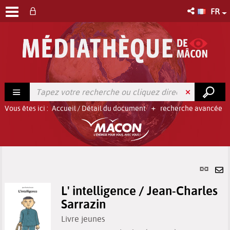
FR
Vous êtes ici :
Accueil
/
Détail du document
recherche avancée
Lien
per
En
(No
L' intelligence / Jean-Charles
pa
fenê
Sarrazin
ma
Livre jeunes