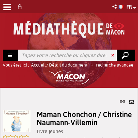
FR
Vous êtes ici :
Accueil
/
Détail du document
recherche avancée
Lien
per
En
(No
Maman Chonchon / Christine
pa
fenê
Naumann-Villemin
ma
Livre jeunes
/5