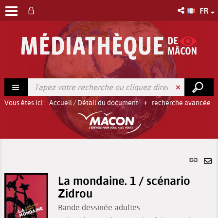
FR
Vous êtes ici :
Accueil
/
Détail du document
recherche avancée
Lien
per
En
(No
La mondaine. 1 / scénario
pa
fenê
Zidrou
ma
Bande dessinée adultes