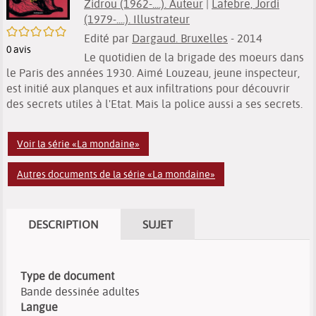
Zidrou (1962-....). Auteur
|
Lafebre, Jordi
(1979-....). Illustrateur
/5
Edité par
Dargaud. Bruxelles
- 2014
0
avis
Le quotidien de la brigade des moeurs dans
le Paris des années 1930. Aimé Louzeau, jeune inspecteur,
est initié aux planques et aux infiltrations pour découvrir
des secrets utiles à l'Etat. Mais la police aussi a ses secrets.
Voir la série «La mondaine»
Autres documents de la série «La mondaine»
DESCRIPTION
SUJET
Type de document
Bande dessinée adultes
Langue