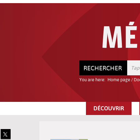
Go
Go
Go
to
to
to
the
the
the
menu
content
search
RECHERCHER
You are here:
Home page
/
Do
DÉCOUVRIR
Share
on