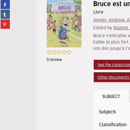
Bruce est u
Share
twitter
on
(New
Livre
Share
facebook
window)
on
Joyner, Andrew. A
(New
Share
tumblr
window)
Edited by
Rageot.
on
(New
pinterest
Bruce s'entraîne 
window)
(New
Eddie le plus fort
window)
son dos jusqu'à l'ar
/5
0
review
See the collection
Other documents i
SUBJECT
Subjects
Classification