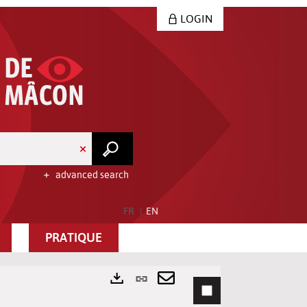
LOGIN
advanced search
FR
EN
PRATIQUE
Permanent
link
Send
Exports