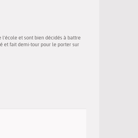
(New
by
window)
email
l'école et sont bien décidés à battre
té et fait demi-tour pour le porter sur