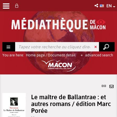
EN
You are here:
Home page
/
Document detail
advanced search
Per
link
Se
(Ne
Le maître de Ballantrae : et
by
win
autres romans / édition Marc
em
Porée