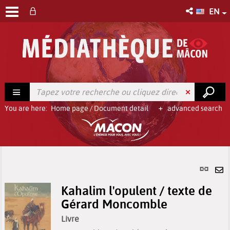
EN
You are here:
Home page
/
Document detail
advanced search
Per
link
Se
(Ne
Kahalim l'opulent / texte de
by
win
Gérard Moncomble
em
Livre