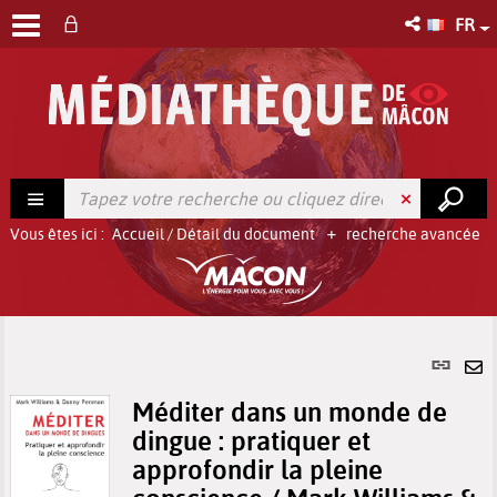
FR
Vous êtes ici :
Accueil
/
Détail du document
recherche avancée
Lien
per
En
(No
Méditer dans un monde de
pa
fenê
dingue : pratiquer et
ma
approfondir la pleine