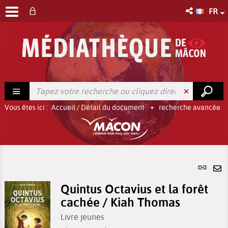
FR
Vous êtes ici :
Accueil
/
Détail du document
recherche avancée
Lien
per
En
(No
Quintus Octavius et la forêt
pa
fenê
cachée / Kiah Thomas
ma
Livre jeunes