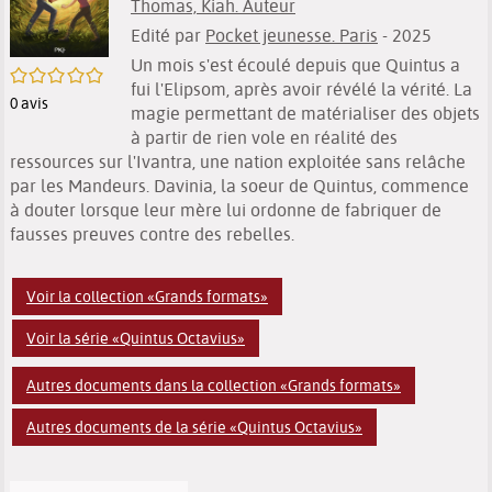
Thomas, Kiah. Auteur
Edité par
Pocket jeunesse. Paris
- 2025
Un mois s'est écoulé depuis que Quintus a
/5
fui l'Elipsom, après avoir révélé la vérité. La
0
avis
magie permettant de matérialiser des objets
à partir de rien vole en réalité des
ressources sur l'Ivantra, une nation exploitée sans relâche
par les Mandeurs. Davinia, la soeur de Quintus, commence
à douter lorsque leur mère lui ordonne de fabriquer de
fausses preuves contre des rebelles.
Voir la collection «Grands formats»
Voir la série «Quintus Octavius»
Autres documents dans la collection «Grands formats»
Autres documents de la série «Quintus Octavius»