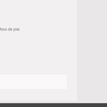
(New
by
window)
email
fous de joie.