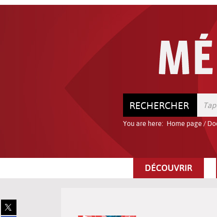
Go
Go
Go
to
to
to
the
the
the
menu
content
search
RECHERCHER
You are here:
Home page
/
Do
DÉCOUVRIR
Share
on