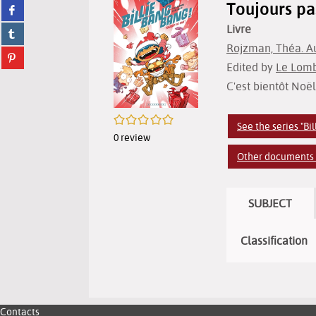
Toujours pa
Share
twitter
on
(New
Livre
Share
facebook
window)
on
(New
Rojzman, Théa. A
Share
tumblr
window)
Edited by
Le Lomb
on
(New
pinterest
window)
C'est bientôt Noël
(New
window)
/5
See the series "Bi
0
review
Other documents of
SUBJECT
Classification
Contacts