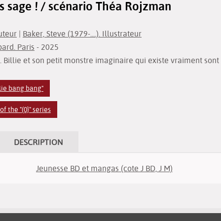
s sage ! / scénario Théa Rojzman
uteur
|
Baker, Steve (1979-....). Illustrateur
ard. Paris
- 2025
. Billie et son petit monstre imaginaire qui existe vraiment sont 
llie bang bang"
 the "(0}" series
DESCRIPTION
Jeunesse BD et mangas (cote J BD, J M)