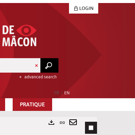
LOGIN
advanced search
FR
EN
PRATIQUE
Permanent
link
Send
Exports