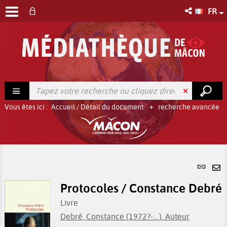
FR
Vous êtes ici :
Accueil
/
Détail du document
recherche avancée
Lien
per
En
(No
Protocoles / Constance Debré
pa
fenê
ma
Livre
Debré, Constance (1972?-....). Auteur