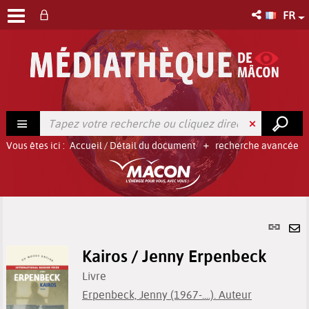
FR
Vous êtes ici :
Accueil
/
Détail du document
recherche avancée
Lien
per
En
(No
Kairos / Jenny Erpenbeck
pa
fenê
ma
Livre
Erpenbeck, Jenny (1967-....). Auteur