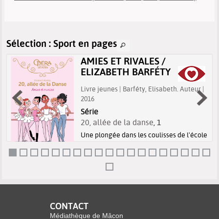
Sélection
: Sport en pages
AMIES ET RIVALES /
ELIZABETH BARFÉTY
|
Livre jeunes | Barféty, Elisabeth. Auteur |
2016
e
Série
20, allée de la danse
, 1
.
Une plongée dans les coulisses de l'école
de danse de l'Opéra de Paris. Les petits
rats sont en compétition pour deux rôles
dans un ballet au Palais Garnier. Maïna,
âgée de 11 ans, aide ses amis sans penser
à elle. Elle se demande...
CONTACT
Médiathèque de Mâcon