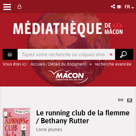
FR
Vous êtes ici :
Accueil
/
Détail du document
recherche avancée
Lien
per
En
(No
Le running club de la flemme
pa
fenê
/ Bethany Rutter
ma
Livre jeunes