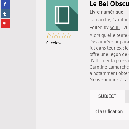
Le Bel Obscu
Share
twitter
on
(New
Livre numérique
Share
facebook
window)
on
(New
Lamarche, Caroline
Share
tumblr
window)
Edited by
Seuil
- 2
on
(New
pinterest
window)
/5
Alors qu’elle tente
(New
Des années auparav
0
review
window)
fut dans leur exis
offre une leçon de 
d’affirmer la puiss
Caroline Lamarche v
a notamment obtenu 
Nous sommes à la l
SUBJECT
Classification