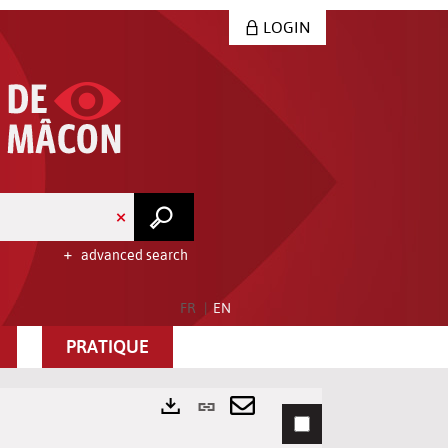
LOGIN
advanced search
FR
EN
PRATIQUE
Permanent
link
Send
Exports