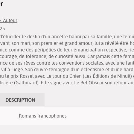
r
. Auteur
025
 d’élucider le destin d’un ancêtre banni par sa famille, une femm
ant, son mari, son premier et grand amour, lui a révélé être
tence comme des péripéties de leur émancipation respective, ri
courage, de tolérance, de curiosité aussi. Car jamais cette fem
ance de ses rêves contre les conventions sociales, avec une fanta
it à Liège. Son œuvre témoigne d’un éclectisme et d’une hardie
le prix Rossel avec Le Jour du Chien (Les Éditions de Minuit) 
isière (Gallimard). Elle signe avec Le Bel Obscur son retour a
DESCRIPTION
Romans francophones