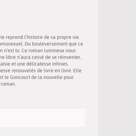
(New
by
window)
email
e reprend l’histoire de sa propre vie.
 homosexuel. Du bouleversement que ce
en n’est tu. Ce roman lumineux nous
me libre n’aura cessé de se réinventer,
isie et une délicatesse infinies.
sse renouvelés de livre en livre. Elle
et le Goncourt de la nouvelle pour
u roman.