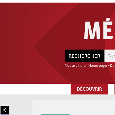
Go
Go
Go
to
to
to
the
the
the
menu
content
search
RECHERCHER
You are here:
Home page
/
Do
DÉCOUVRIR
Share
on