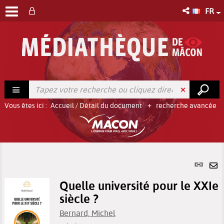
FR
Vous êtes ici :
Accueil
/
Détail du document
recherche avancée
Lien
per
En
(No
Quelle université pour le XXIe
pa
fenê
siècle ?
ma
Bernard, Michel