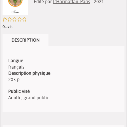
Edité par
L'Harmattan. Paris
- 2021
/5
0
avis
DESCRIPTION
Langue
français
Description physique
203 p.
Public visé
Adulte, grand public