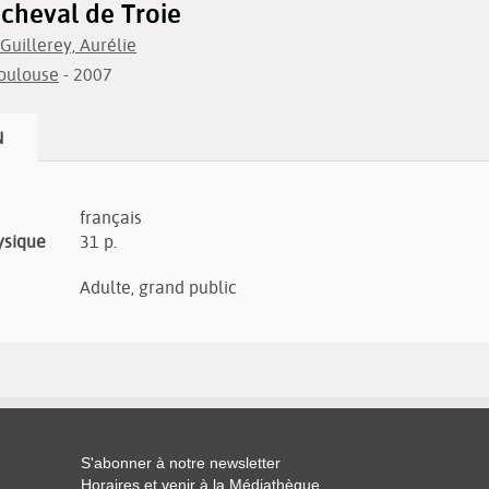
 cheval de Troie
Guillerey, Aurélie
Toulouse
- 2007
N
français
ysique
31 p.
Adulte, grand public
S'abonner à notre newsletter
Horaires et venir à la Médiathèque