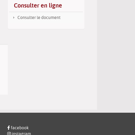
Consulter en ligne
(Nouvelle
par
fenêtre)
mail
Consulter le document
facebook
instagram