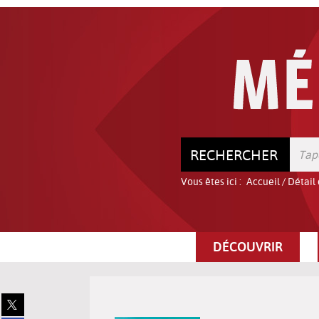
Aller
Aller
Aller
au
au
à
menu
contenu
la
recherche
RECHERCHER
Vous êtes ici :
Accueil
/
Détail
DÉCOUVRIR
Partager
sur